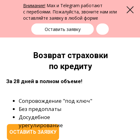
ФПК Альтернатива
Внимание!
Max и Telegram работают
Меню
Юридическая помощь в Кемерово
и по всей России
с перебоями. Пожалуйста, звоните нам или
оставляйте заявку в любой форме
Кемерово
+7 (3842) 55-83-49
выбрать город
Оставить заявку
Возврат страховки
по кредиту
За 28 дней в полном объеме!​
Сопровождение "под ключ"
Без предоплаты
Досудебное
урегулирование
ОСТАВИТЬ ЗАЯВКУ