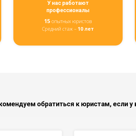
У нас работают
профессионалы
15
опытных юристов
Средний стаж –
10 лет
комендуем обратиться к юристам, если у 