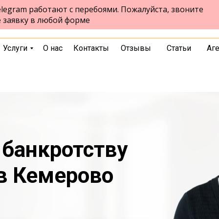
legram работают с перебоями. Пожалуйста, звоните
проспект Ленина, 55, офис 706
Кемерово
е заявку в любой форме
пн-пт 10:00-18:00
выбрать город
Услуги
О нас
Контакты
Отзывы
Статьи
Аг
 банкротству
в Кемерово