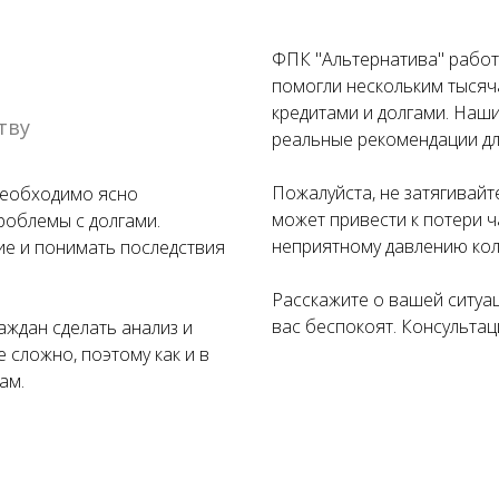
ФПК "Альтернатива" работа
помогли нескольким тысяч
кредитами и долгами. Наши
тву
реальные рекомендации дл
Пожалуйста, не затягивайт
необходимо ясно
может привести к потери ч
облемы с долгами.
неприятному давлению кол
ие и понимать последствия
Расскажите о вашей ситуац
вас беспокоят. Консультац
ждан сделать анализ и
 сложно, поэтому как и в
ам.