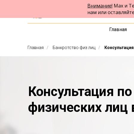
Внимание!
Max и Te
ФПК Альтернатива
нам или оставляйт
Юридическая помощь в Кемерово
и по всей России
Главная
Главная
/
Банкротство физ лиц
/
Консультация
Консультация по
физических лиц 