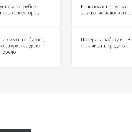
устали от грубых
Банк подает в суд на
нков коллекторов
взыскание задолженно
ли кредит на бизнес,
Потеряли работу и не
из-за кризиса дело
оплачивать кредиты
огорело