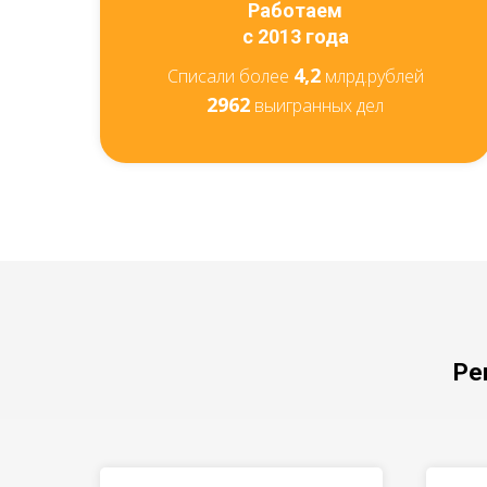
Работаем
с 2013 года
4,2
Списали более
млрд.рублей
2962
выигранных дел
Ре