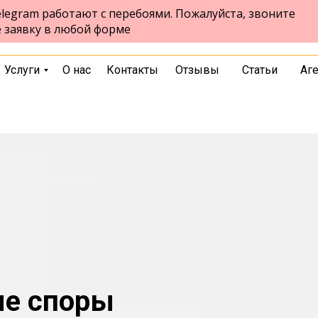
legram работают с перебоями. Пожалуйста, звоните
проспект Ленина, 55, офис 706
Кемерово
е заявку в любой форме
пн-пт 10:00-18:00
выбрать город
Услуги
О нас
Контакты
Отзывы
Статьи
Аг
ые споры