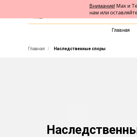
Внимание!
Max и Te
ФПК Альтернатива
нам или оставляйт
Юридическая помощь в Кемерово
и по всей России
Главная
Главная
/
Наследственные споры
Наследственн