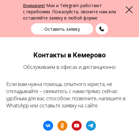
ФПК Альтернатива
Внимание!
Max и Telegram работают
Меню
Юридическая помощь в Кемерово
и по всей России
с перебоями. Пожалуйста, звоните нам или
оставляйте заявку в любой форме
Кемерово
+7 (3842) 55-83-49
выбрать город
Оставить заявку
Контакты в Кемерово
Обслуживаем в офисах и дистанционно
Если вам нужна помощь опытного юриста, не
откладывайте – свяжитесь с нами прямо сейчас
удобным для вас способом: позвоните, напишите в
WhatsApp или оставьте заявку на сайте.