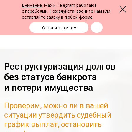
ФПК Альтернатива
Внимание!
Max и Telegram работают
Меню
Юридическая помощь в Кемерово
и по всей России
с перебоями. Пожалуйста, звоните нам или
оставляйте заявку в любой форме
Кемерово
+7 (3842) 55-83-49
выбрать город
Оставить заявку
Реструктуризация долгов
без статуса банкрота
и потери имущества
Проверим, можно ли в вашей
ситуации утвердить судебный
график выплат, остановить
штрафы и сохранить имущество
Законный способ погашать
долг по утвержденному
плану
Сохранение имущества при