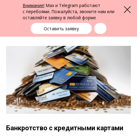
ФПК Альтернатива
Внимание!
Max и Telegram работают
Меню
Юридическая помощь в Кемерово
и по всей России
с перебоями. Пожалуйста, звоните нам или
оставляйте заявку в любой форме
Кемерово
+7 (3842) 55-83-49
выбрать город
Оставить заявку
Банкротство с кредитными картами