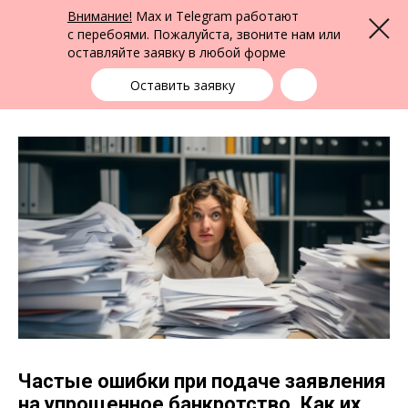
ФПК Альтернатива
Внимание!
Max и Telegram работают
Меню
Юридическая помощь в Кемерово
и по всей России
с перебоями. Пожалуйста, звоните нам или
оставляйте заявку в любой форме
Кемерово
+7 (3842) 55-83-49
выбрать город
Оставить заявку
Частые ошибки при подаче заявления
на упрощенное банкротство. Как их