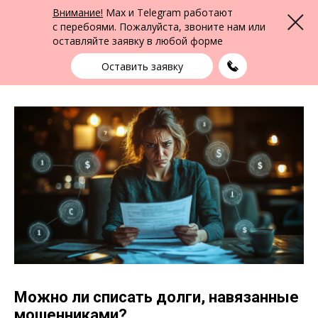
ФПК Альтернатива
Внимание!
Max и Telegram работают
Меню
Юридическая помощь в Кемерово
и по всей России
с перебоями. Пожалуйста, звоните нам или
оставляйте заявку в любой форме
Кемерово
+7 (3842) 55-83-49
выбрать город
Оставить заявку
Можно ли списать долги, навязанные
мошенниками?