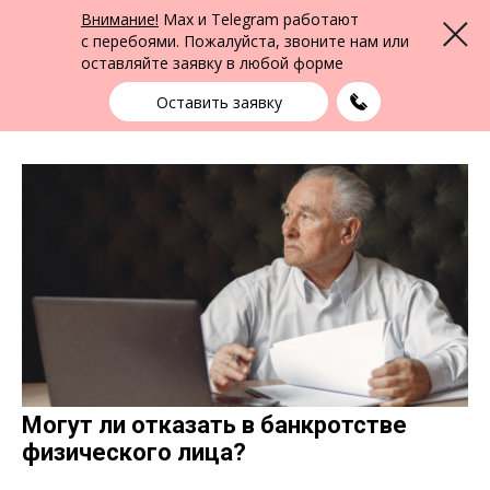
ФПК Альтернатива
Внимание!
Max и Telegram работают
Меню
Юридическая помощь в Кемерово
и по всей России
с перебоями. Пожалуйста, звоните нам или
оставляйте заявку в любой форме
Кемерово
+7 (3842) 55-83-49
выбрать город
Оставить заявку
Могут ли отказать в банкротстве
физического лица?